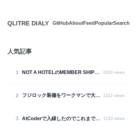
QLITRE DIALY
GitHub
About
Feed
Popular
Search
人気記事
1
NOT A HOTELのMEMBER SHIPを購入した
2633 views
2
フジロック装備をワークマンで大体買った
1312 views
3
AtCoderで入緑したのでこれまでのことを振り返る
1130 views