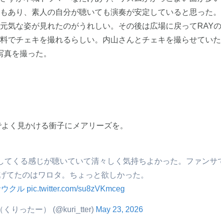
もあり、素人の自分が聴いても演奏が安定していると思った。
元気な姿が見れたのがうれしい。その後は広場に戻ってRAY
料でチェキを撮れるらしい。内山さんとチェキを撮らせていた
写真を撮った。
でよく見かける衝子にメアリーズを。
してくる感じが聴いていて清々しく気持ちよかった。ファンサ
投げてたのはワロタ。ちょっと欲しかった。
サウクル
pic.twitter.com/su8zVKmceg
e（くりったー） (@kuri_tter)
May 23, 2026