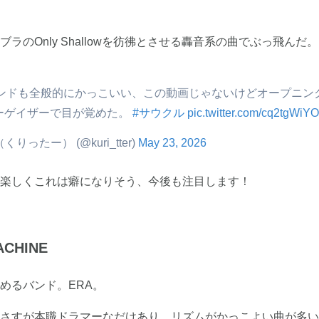
のOnly Shallowを彷彿とさせる轟音系の曲でぶっ飛んだ。
ウンドも全般的にかっこいい、この動画じゃないけどオープニン
ゲイザーで目が覚めた。 
#サウクル
pic.twitter.com/cq2tgWiY
e（くりったー） (@kuri_tter)
May 23, 2026
楽しくこれは癖になりそう、今後も注目します！
ACHINE
めるバンド。ERA。
さすが本職ドラマーなだけあり、リズムがかっこよい曲が多い