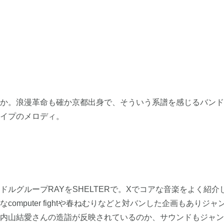
か。浪漫革命も確か京都出身で、そういう系譜を感じるバンド
イプのメロディ。
ルグループRAYをSHELTERで。Xでコアな音楽をよく紹介
omputer fightや春ねむりなどと対バンした企画もありジャ
内山結愛さんの造詣が反映されているのか、サウンドもジャン