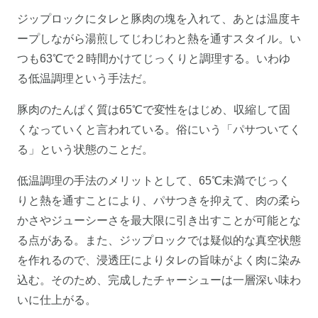
ジップロックにタレと豚肉の塊を入れて、あとは温度キ
ープしながら湯煎してじわじわと熱を通すスタイル。い
つも63℃で２時間かけてじっくりと調理する。いわゆ
る低温調理という手法だ。
豚肉のたんぱく質は65℃で変性をはじめ、収縮して固
くなっていくと言われている。俗にいう「パサついてく
る」という状態のことだ。
低温調理の手法のメリットとして、65℃未満でじっく
りと熱を通すことにより、パサつきを抑えて、肉の柔ら
かさやジューシーさを最大限に引き出すことが可能とな
る点がある。また、ジップロックでは疑似的な真空状態
を作れるので、浸透圧によりタレの旨味がよく肉に染み
込む。そのため、完成したチャーシューは一層深い味わ
いに仕上がる。