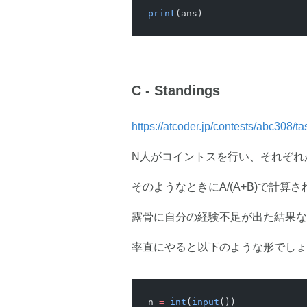
print
(ans)
C - Standings
https://atcoder.jp/contests/abc308/
N人がコイントスを行い、それぞれ
そのようなときにA/(A+B)で計
露骨に自分の経験不足が出た結果な
率直にやると以下のような形でしょ
n 
=
 int
(
input
())