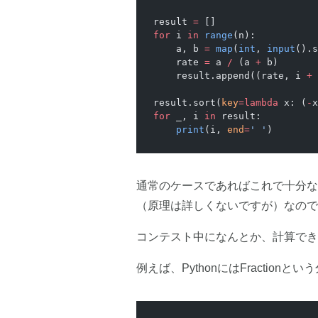
result 
=
 []
for
 i 
in
 range
(n):
    a, b 
=
 map
(
int
, 
input
().s
    rate 
=
 a 
/
 (a 
+
 b)
    result.append((rate, i 
+
 
result.sort(
key
=lambda
 x: (
-
x
for
 _, i 
in
 result:
    print
(i, 
end
=
' '
)
通常のケースであればこれで十分な
（原理は詳しくないですが）なので
コンテスト中になんとか、計算でき
例えば、PythonにはFractio