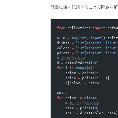
辞書に値を記録することで問題を解
from
 collections 
import
 defau
n, m 
=
 map
(
int
, 
input
().split
dishes 
=
 list
(
map
(
str
, 
input
(
colors 
=
 list
(
map
(
str
, 
input
(
prices 
=
 list
(
map
(
int
, 
input
(
# 皿の値段を記録
d 
=
 defaultdict(
int
)
for
 i 
in
 range
(m):
    color 
=
 colors[i]
    price 
=
 prices[i 
+
 1
]
    d[color] 
=
 price
ans 
=
 0
for
 color 
in
 dishes:
    # 色がない場合の金額
    base 
=
 prices[
0
]
    ans 
+=
 d.get(color, base)