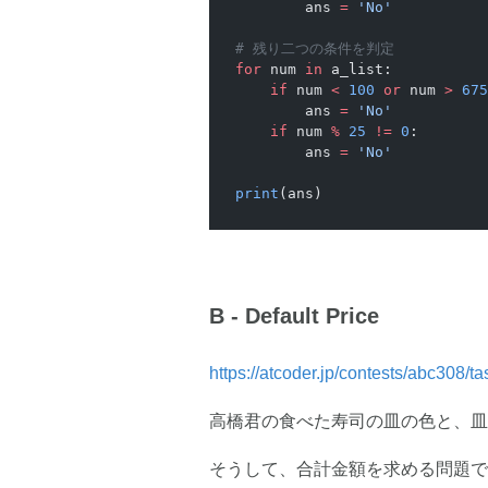
        ans 
=
 'No'
# 残り二つの条件を判定
for
 num 
in
 a_list:
    if
 num 
<
 100
 or
 num 
>
 675
        ans 
=
 'No'
    if
 num 
%
 25
 !=
 0
:
        ans 
=
 'No'
print
(ans)
B - Default Price
https://atcoder.jp/contests/abc308/
高橋君の食べた寿司の皿の色と、皿
そうして、合計金額を求める問題で