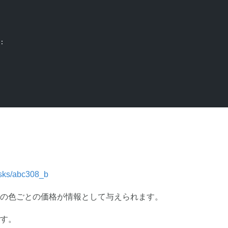
:
tasks/abc308_b
の色ごとの価格が情報として与えられます。
す。