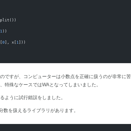
plit())
1
))
[
0
], x[
1
]))
のですが、コンピューターは小数点を正確に扱うのが非常に苦
、特殊なケースではWAとなってしまいました。
るように試行錯誤をしました。
nという分数を扱えるライブラリがあります。