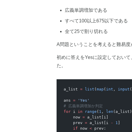
広義単調増加である
すべて100以上675以下である
全て25で割り切れる
A問題ということを考えると難易度
初めに答えをYesに設定しておい
た。
a_list 
=
 list
(
map
(
int
, 
input
(
ans 
=
 'Yes'
# 広義単調増加か判定
for
 i 
in
 range
(
1
, 
len
(a_list)
    now 
=
 a_list[i]
    prev 
=
 a_list[i 
-
 1
]
    if
 now 
<
 prev: