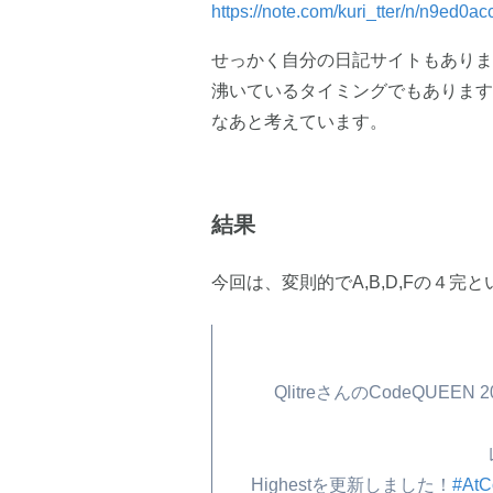
https://note.com/kuri_tter/n/n9ed0a
せっかく自分の日記サイトもありま
沸いているタイミングでもあります
なあと考えています。
結果
今回は、変則的でA,B,D,Fの４完
QlitreさんのCodeQUEEN 20
Highestを更新しました！
#AtC