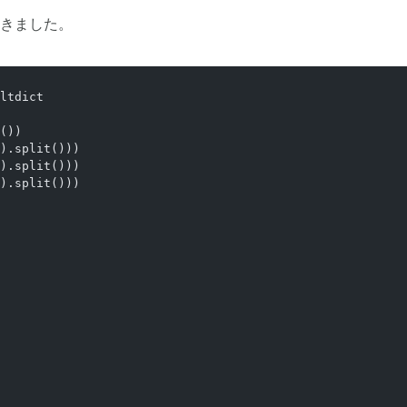
きました。
ltdict
())
).split()))
).split()))
).split()))