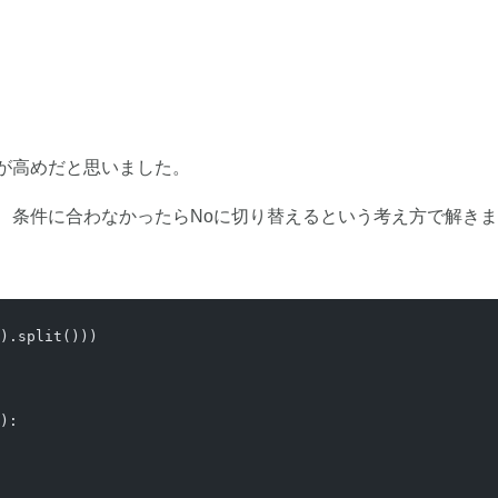
が高めだと思いました。
て、条件に合わなかったらNoに切り替えるという考え方で解き
).split()))
):